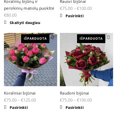
Koralinių bijūnų ir
Rausvi bijūnai
persikinių matiolų puokštė
€
75.00
–
€
100.00
€
80.00
This
Pasirinkti
product
Skaityti daugiau
has
multiple
variants.
The
IŠPARDUOTA
IŠPARDUOTA
options
may
be
chosen
on
the
product
page
Koraliniai bijūnai
Raudoni bijūnai
€
75.00
–
€
125.00
€
75.00
–
€
100.00
This
This
Pasirinkti
Pasirinkti
product
product
has
has