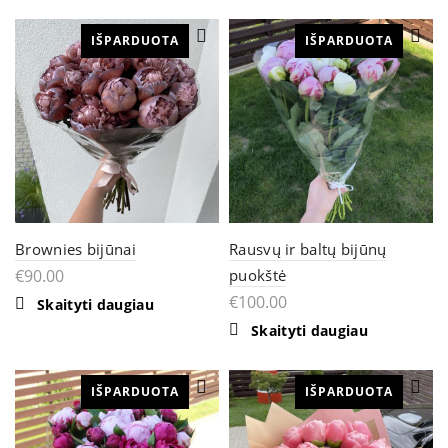
IŠPARDUOTA
IŠPARDUOTA
Brownies bijūnai
Rausvų ir baltų bijūnų
€
90.00
puokštė
€
100.00
Skaityti daugiau
Skaityti daugiau
IŠPARDUOTA
IŠPARDUOTA