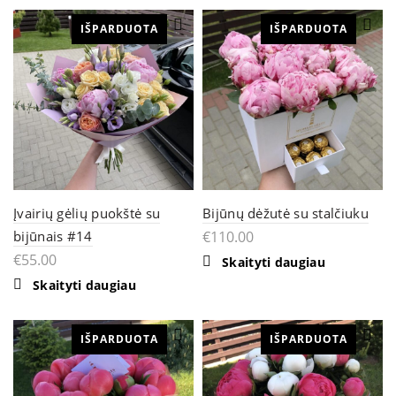
variants.
The
IŠPARDUOTA
IŠPARDUOTA
options
may
be
chosen
on
the
product
page
Įvairių gėlių puokštė su
Bijūnų dėžutė su stalčiuku
bijūnais #14
€
110.00
€
55.00
Skaityti daugiau
Skaityti daugiau
IŠPARDUOTA
IŠPARDUOTA