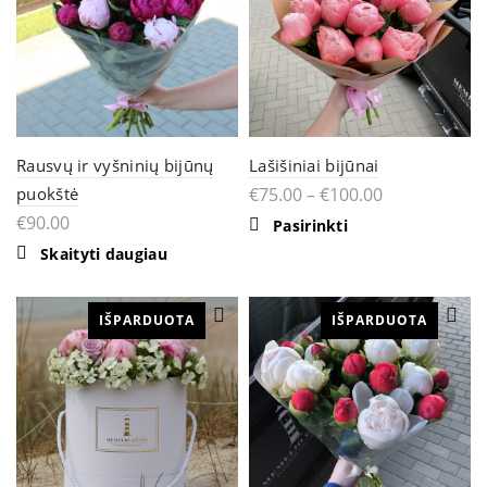
Rausvų ir vyšninių bijūnų
Lašišiniai bijūnai
puokštė
€
75.00
–
€
100.00
€
90.00
This
Pasirinkti
product
Skaityti daugiau
has
multiple
variants.
The
IŠPARDUOTA
IŠPARDUOTA
options
may
be
chosen
on
the
product
page