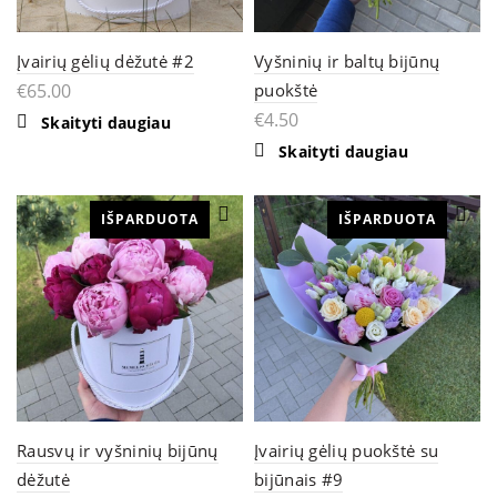
Įvairių gėlių dėžutė #2
Vyšninių ir baltų bijūnų
€
65.00
puokštė
€
4.50
Skaityti daugiau
Skaityti daugiau
IŠPARDUOTA
IŠPARDUOTA
Rausvų ir vyšninių bijūnų
Įvairių gėlių puokštė su
dėžutė
bijūnais #9