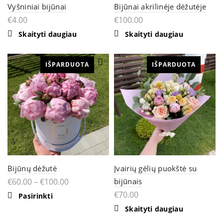
Vyšniniai bijūnai
Bijūnai akrilinėje dėžutėje
€
4.00
€
100.00
Skaityti daugiau
Skaityti daugiau
IŠPARDUOTA
IŠPARDUOTA
Bijūnų dėžutė
Įvairių gėlių puokštė su
€
60.00
–
€
100.00
bijūnais
€
70.00
This
Pasirinkti
product
Skaityti daugiau
has
multiple