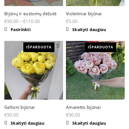
Bijūnų ir eustomų dėžutė
Violetiniai bijūnai
€
90.00
–
€
110.00
€
5.00
This
Pasirinkti
Skaityti daugiau
product
has
multiple
IŠPARDUOTA
variants.
IŠPARDUOTA
The
options
may
be
chosen
on
the
product
page
Geltoni bijūnai
Amaretto bijūnai
€
90.00
€
90.00
Skaityti daugiau
Skaityti daugiau