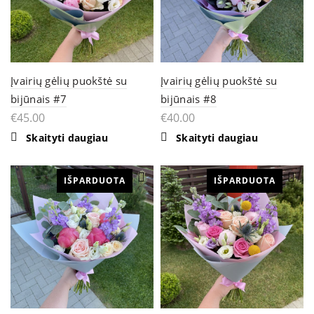
Įvairių gėlių puokštė su
Įvairių gėlių puokštė su
bijūnais #7
bijūnais #8
€
45.00
€
40.00
Skaityti daugiau
Skaityti daugiau
IŠPARDUOTA
IŠPARDUOTA