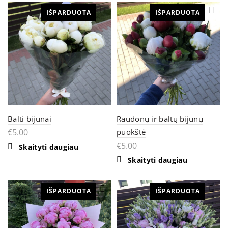
multiple
multiple
IŠPARDUOTA
variants.
IŠPARDUOTA
variants.
The
The
options
options
may
may
be
be
chosen
chosen
on
on
the
the
product
product
page
page
Balti bijūnai
Raudonų ir baltų bijūnų
€
5.00
puokštė
€
5.00
Skaityti daugiau
Skaityti daugiau
IŠPARDUOTA
IŠPARDUOTA