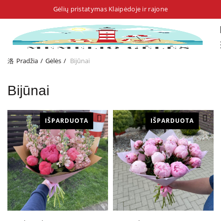
Gėlių pristatymas Klaipėdoje ir rajone
Pradžia
Gėlės
Bijūnai
Bijūnai
IŠPARDUOTA
IŠPARDUOTA