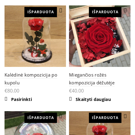
has
multiple
IŠPARDUOTA
variants.
IŠPARDUOTA
The
options
may
be
chosen
on
the
product
page
Kalėdinė kompozicija po
Miegančios rožės
kupolu
kompozicija dėžutėje
€
80.00
€
40.00
Pasirinkti
Skaityti daugiau
IŠPARDUOTA
IŠPARDUOTA