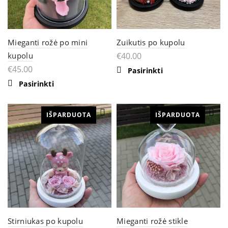
Mieganti rožė po mini
Zuikutis po kupolu
kupolu
€
40.00
€
45.00
This
Pasirinkti
product
This
Pasirinkti
has
product
multiple
has
variants.
multiple
The
IŠPARDUOTA
variants.
IŠPARDUOTA
options
The
may
options
be
may
chosen
be
on
chosen
the
on
product
the
page
product
page
Stirniukas po kupolu
Mieganti rožė stikle