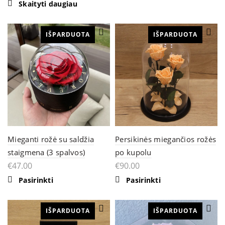
Skaityti daugiau
has
multiple
variants.
The
IŠPARDUOTA
IŠPARDUOTA
options
may
be
chosen
on
the
product
page
Mieganti rožė su saldžia
Persikinės miegančios rožės
staigmena (3 spalvos)
po kupolu
€
47.00
€
90.00
This
Pasirinkti
Pasirinkti
product
has
multiple
IŠPARDUOTA
variants.
IŠPARDUOTA
The