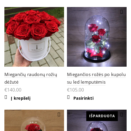
Miegančių raudonų rožių
Miegančios rožės po kupolu
dėžutė
su led lemputėmis
€
140.00
€
105.00
Į krepšelį
Pasirinkti
IŠPARDUOTA