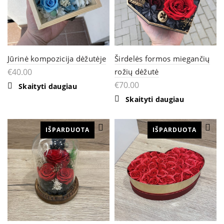
Jūrinė kompozicija dėžutėje
Širdelės formos miegančių
€
40.00
rožių dėžutė
€
70.00
Skaityti daugiau
Skaityti daugiau
IŠPARDUOTA
IŠPARDUOTA