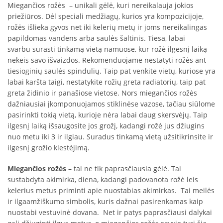
Miegančios rožės – unikali gėlė, kuri nereikalauja jokios
priežiūros. Dėl speciali medžiagų, kurios yra kompozicijoje,
rožės išlieka gyvos net iki kelerių metų ir joms nereikalingas
papildomas vandens arba saulės šaltinis. Tiesa, labai
svarbu surasti tinkamą vietą namuose, kur rožė ilgesnį laiką
nekeis savo išvaizdos. Rekomenduojame nestatyti rožės ant
tiesioginių saulės spindulių. Taip pat venkite vietų, kuriose yra
labai karšta taigi, nestatykite rožių greta radiatorių, taip pat
greta židinio ir panašiose vietose. Nors miegančios rožės
dažniausiai įkomponuojamos stiklinėse vazose, tačiau siūlome
pasirinkti tokią vietą, kurioje nėra labai daug skersvėjų. Taip
ilgesnį laiką išsaugosite jos grožį, kadangi rožė jus džiugins
nuo metu iki 3 ir ilgiau. Suradus tinkamą vietą užsitikrinsite ir
ilgesnį grožio klestėjimą.
Miegančios rožės
– tai ne tik paprasčiausia gėlė. Tai
sustabdyta akimirka, diena, kadangi padovanota rožė leis
kelerius metus priminti apie nuostabias akimirkas. Tai meilės
ir ilgaamžiškumo simbolis, kuris dažnai pasirenkamas kaip
nuostabi vestuvinė dovana. Net ir patys paprasčiausi dalykai