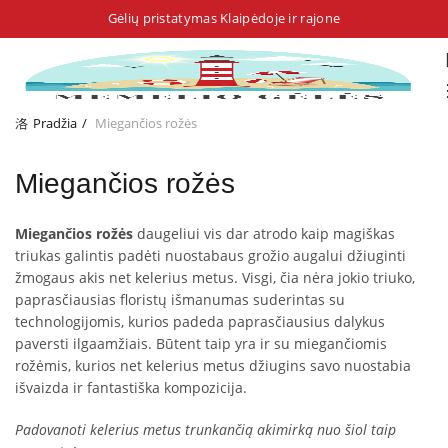
Gėlių pristatymas Klaipėdoje ir rajone
Pradžia
Miegančios rožės
Miegančios rožės
Miegančios rožės
daugeliui vis dar atrodo kaip magiškas
triukas galintis padėti nuostabaus grožio augalui džiuginti
žmogaus akis net kelerius metus. Visgi, čia nėra jokio triuko,
paprasčiausias floristų išmanumas suderintas su
technologijomis, kurios padeda paprasčiausius dalykus
paversti ilgaamžiais. Būtent taip yra ir su miegančiomis
rožėmis, kurios net kelerius metus džiugins savo nuostabia
išvaizda ir fantastiška kompozicija.
Padovanoti kelerius metus trunkančią akimirką nuo šiol taip