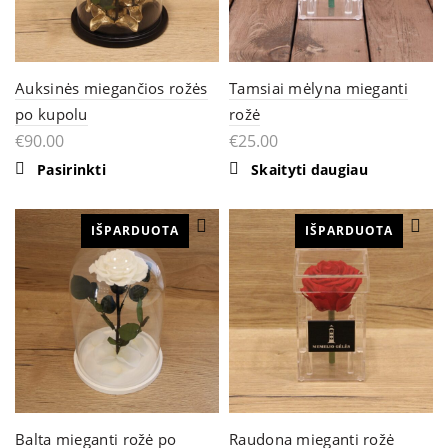
Auksinės miegančios rožės
Tamsiai mėlyna mieganti
po kupolu
rožė
€
90.00
€
25.00
Pasirinkti
Skaityti daugiau
IŠPARDUOTA
IŠPARDUOTA
Balta mieganti rožė po
Raudona mieganti rožė