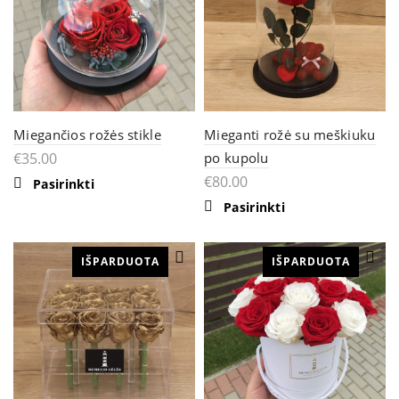
Miegančios rožės stikle
Mieganti rožė su meškiuku
€
35.00
po kupolu
€
80.00
This
Pasirinkti
product
Pasirinkti
has
multiple
variants.
The
IŠPARDUOTA
IŠPARDUOTA
options
may
be
chosen
on
the
product
page