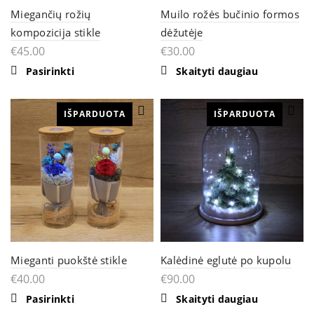
Miegančių rožių
Muilo rožės bučinio formos
kompozicija stikle
dėžutėje
€
45.00
€
30.00
This
Pasirinkti
Skaityti daugiau
product
has
multiple
IŠPARDUOTA
variants.
IŠPARDUOTA
The
options
may
be
chosen
on
the
product
page
Mieganti puokštė stikle
Kalėdinė eglutė po kupolu
€
40.00
€
90.00
This
Pasirinkti
Skaityti daugiau
product