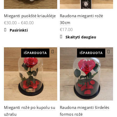
Mieganti puokštė kriauklėje
Raudona mieganti rožė
€
30.00
–
€
40.00
30cm
€
17.00
This
Pasirinkti
product
Skaityti daugiau
has
multiple
variants.
The
IŠPARDUOTA
IŠPARDUOTA
options
may
be
chosen
on
the
product
page
Mieganti rožė po kupolu su
Raudona mieganti širdelės
užrašu
formos rožė