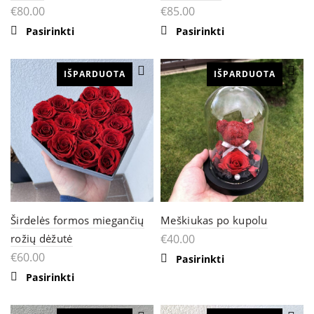
€
80.00
€
85.00
This
Pasirinkti
Pasirinkti
product
has
multiple
IŠPARDUOTA
variants.
IŠPARDUOTA
The
options
may
be
chosen
on
the
product
page
Širdelės formos miegančių
Meškiukas po kupolu
rožių dėžutė
€
40.00
€
60.00
This
Pasirinkti
product
This
Pasirinkti
has
product
multiple
has
variants.
multiple
The