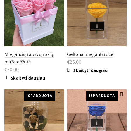
Miegančių rausvų rožių
Geltona mieganti rožė
maža dėžutė
€
25.00
€
70.00
Skaityti daugiau
Skaityti daugiau
IŠPARDUOTA
IŠPARDUOTA