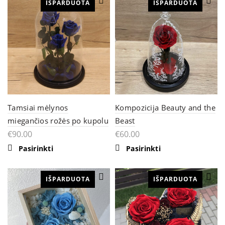
IŠPARDUOTA
IŠPARDUOTA
Tamsiai mėlynos
Kompozicija Beauty and the
miegančios rožės po kupolu
Beast
€
90.00
€
60.00
Pasirinkti
Pasirinkti
IŠPARDUOTA
IŠPARDUOTA