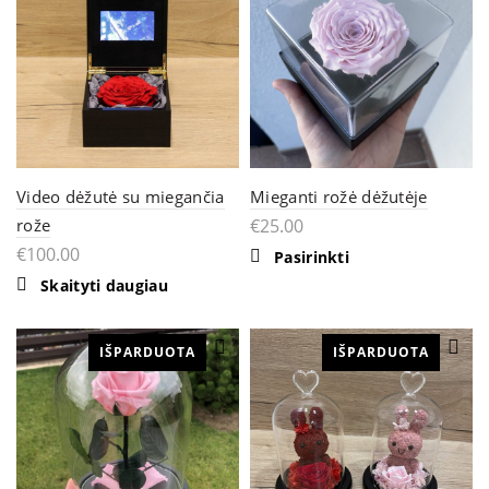
options
may
be
chosen
on
the
product
page
Video dėžutė su miegančia
Mieganti rožė dėžutėje
rože
€
25.00
€
100.00
This
Pasirinkti
product
Skaityti daugiau
has
multiple
variants.
The
IŠPARDUOTA
IŠPARDUOTA
options
may
be
chosen
on
the
product
page