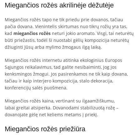
Miegančios rožės akrilinėje dėžutėje
Miegančios rožės tapo ne tik priedu prie dovanos, tačiau
pačia dovana. Vienintelis skirtumas nuo tikrų rožių yra tas,
kad
miegančios rožės
neturi jokio aromato. Visgi, tai neturėtų
būti priežastis, todėl ši nuostabi gėlių kompozicija neturėtų
džiuginti Jūsų arba mylimo žmogaus ilgą laiką.
Miegančios rožės internetu atitinka ekologinius Europos
Sąjungos reikalavimus, tad galite nesibaiminti, jog jos
kenksmingos žmogui. Jos pasirenkamos ne tik kaip dovana,
tačiau ir kaip interjero kompozicija, stalo dekoracija,
konferencijų salės puošmena.
Miegančios rožės kaina, vertinant su ilgaamžiškumu,
labai greitai atsiperka. Dovanodami stabilizuotą rožę –
dovanojate gėlę net keliems metams į priekį.
Miegančios rožės priežiūra