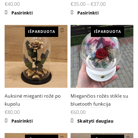
€
40.00
€
35.00
–
€
37.00
This
This
Pasirinkti
Pasirinkti
product
product
has
has
multiple
multiple
IŠPARDUOTA
variants.
IŠPARDUOTA
variants.
The
The
options
options
may
may
be
be
chosen
chosen
on
on
the
the
product
product
page
page
Auksinė mieganti rožė po
Miegančios rožės stikle su
kupolu
bluetooth funkcija
€
80.00
€
60.00
Pasirinkti
Skaityti daugiau