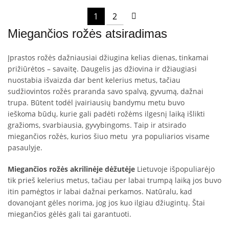
1
2
Miegančios rožės atsiradimas
Įprastos rožės dažniausiai džiugina kelias dienas, tinkamai
prižiūrėtos – savaitę. Daugelis jas džiovina ir džiaugiasi
nuostabia išvaizda dar bent kelerius metus, tačiau
sudžiovintos rožės praranda savo spalvą, gyvumą, dažnai
trupa. Būtent todėl įvairiausių bandymu metu buvo
ieškoma būdų, kurie gali padėti rožėms ilgesnį laiką išlikti
gražioms, svarbiausia, gyvybingoms. Taip ir atsirado
miegančios rožės, kurios šiuo metu yra populiarios visame
pasaulyje.
Miegančios rožės akrilinėje dėžutėje
Lietuvoje išpopuliarėjo
tik prieš kelerius metus, tačiau per labai trumpą laiką jos buvo
itin pamėgtos ir labai dažnai perkamos. Natūralu, kad
dovanojant gėles norima, jog jos kuo ilgiau džiugintų. Štai
miegančios gėlės gali tai garantuoti.