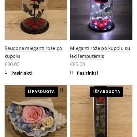
Raudona mieganti rožė po
Mieganti rožė po kupolu su
kupolu
led lemputėmis
€
80.00
€
85.00
Pasirinkti
Pasirinkti
IŠPARDUOTA
IŠPARDUOTA