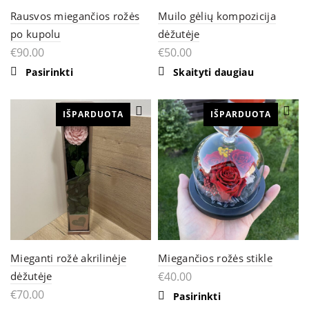
Rausvos miegančios rožės
Muilo gėlių kompozicija
po kupolu
dėžutėje
€
90.00
€
50.00
Pasirinkti
Skaityti daugiau
IŠPARDUOTA
IŠPARDUOTA
Mieganti rožė akrilinėje
Miegančios rožės stikle
dėžutėje
€
40.00
€
70.00
This
Pasirinkti
product