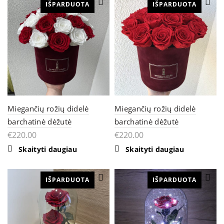
IŠPARDUOTA
variants.
IŠPARDUOTA
options
The
may
options
be
may
chosen
be
on
chosen
the
on
product
the
page
product
page
Miegančių rožių didelė
Miegančių rožių didelė
barchatinė dėžutė
barchatinė dėžutė
€
220.00
€
220.00
Skaityti daugiau
Skaityti daugiau
IŠPARDUOTA
IŠPARDUOTA