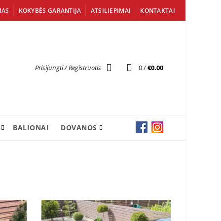
MAS
KOKYBĖS GARANTIJA
ATSILIEPIMAI
KONTAKTAI
Prisijungti / Registruotis
0
/
€
0.00
BALIONAI
DOVANOS