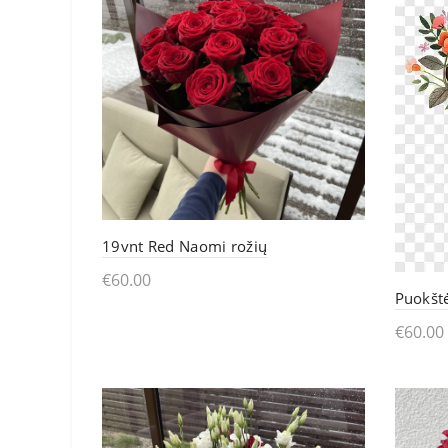
19vnt Red Naomi rožių
€
60.00
Puokštė
Į krepšelį
€
60.00
Pasi