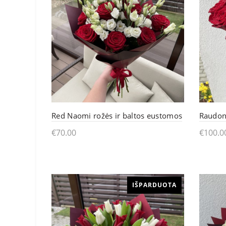
Red Naomi rožės ir baltos eustomos
Raudon
€
70.00
€
100.0
Į krepšelį
Pasi
IŠPARDUOTA