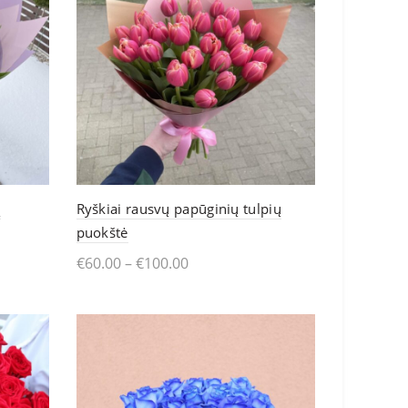
ų
Ryškiai rausvų papūginių tulpių
puokštė
€
60.00
–
€
100.00
This
Pasirinkti
product
has
multiple
variants.