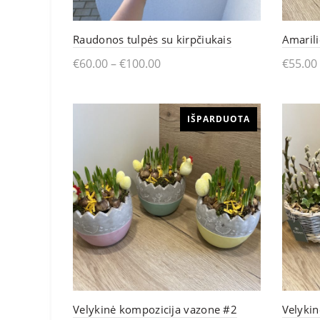
Raudonos tulpės su kirpčiukais
Amaril
€
60.00
–
€
100.00
€
55.00
This
Pasirinkti
Skai
product
IŠPARDUOTA
has
multiple
variants.
The
options
may
be
chosen
Velykinė kompozicija vazone #2
Velyki
on