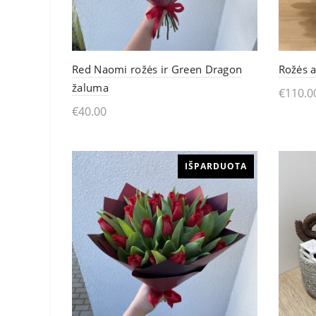
Red Naomi rožės ir Green Dragon
Rožės a
žaluma
€
110.0
€
40.00
Pasi
Skaityti daugiau
IŠPARDUOTA