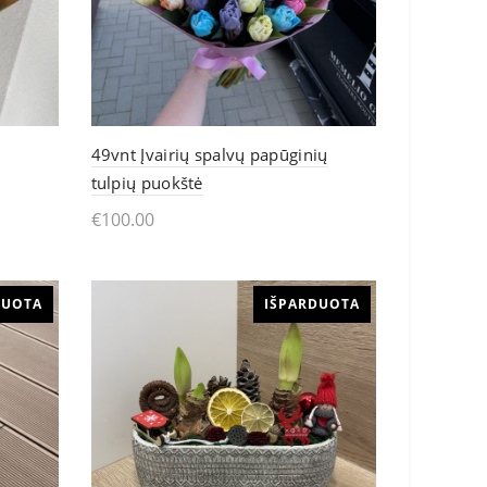
may
be
chosen
on
49vnt Įvairių spalvų papūginių
the
tulpių puokštė
product
€
100.00
page
This
Pasirinkti
product
DUOTA
IŠPARDUOTA
has
multiple
variants.
The
options