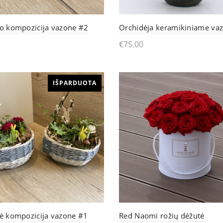
chosen
on
io kompozicija vazone #2
Orchidėja keramikiniame va
the
€
75.00
product
tyti daugiau
Skaityti daugiau
page
IŠPARDUOTA
nė kompozicija vazone #1
Red Naomi rožių dėžutė