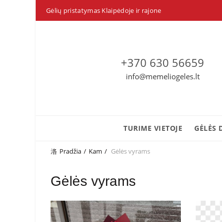
Gėlių pristatymas Klaipėdoje ir rajone
+370 630 56659
info@memeliogeles.lt
TURIME VIETOJE
GĖLĖS 
Pradžia
Kam
Gėlės vyrams
Gėlės vyrams