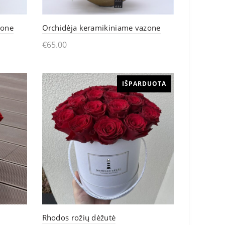
zone
Orchidėja keramikiniame vazone
€
65.00
Skaityti daugiau
IŠPARDUOTA
Rhodos rožių dėžutė