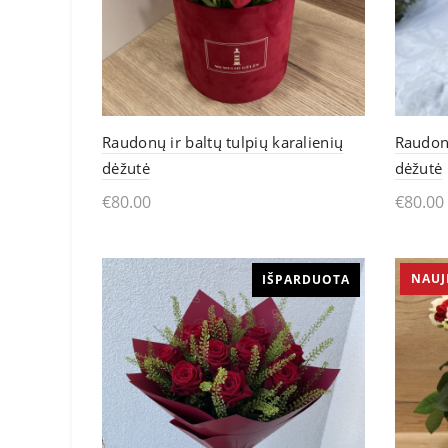
options
may
be
chosen
Raudonų ir baltų tulpių karalienių
Raudonų
on
dėžutė
dėžutė
the
€
80.00
€
80.00
product
Skaityti daugiau
Skai
page
NAUJ
IŠPARDUOTA