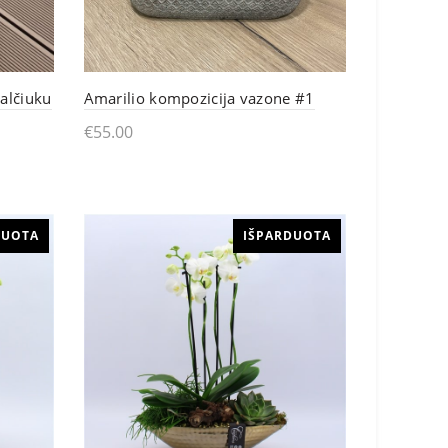
may
be
chosen
alčiuku
Amarilio kompozicija vazone #1
on
€
55.00
the
Skaityti daugiau
product
page
DUOTA
IŠPARDUOTA