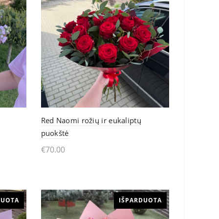
Red Naomi rožių ir eukaliptų
puokštė
€
70.00
Į krepšelį
DUOTA
IŠPARDUOTA