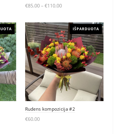
€
85.00
–
€
110.00
This
Pasirinkti
product
DUOTA
IŠPARDUOTA
has
multiple
variants.
The
options
may
be
chosen
Rudens kompozicija #2
on
€
60.00
the
Skaityti daugiau
product