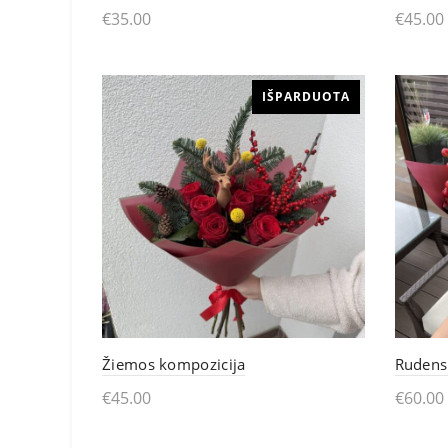
€
35.00
€
45.00
the
Skaityti daugiau
Skai
product
page
IŠPARDUOTA
Žiemos kompozicija
Rudens
€
45.00
€
60.00
Skaityti daugiau
Skai