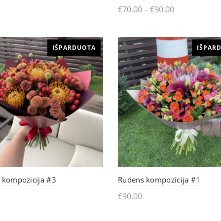
€
70.00
–
€
90.00
This
tyti daugiau
Pasirinkti
product
IŠPARDUOTA
IŠPAR
has
multiple
variants.
The
options
may
be
chosen
 kompozicija #3
Rudens kompozicija #1
on
€
90.00
the
tyti daugiau
Skaityti daugiau
product