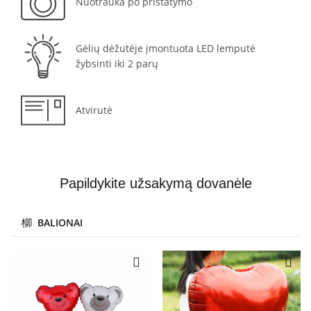
Nuotrauka po pristatymo
Gėlių dėžutėje įmontuota LED lemputė
žybsinti iki 2 parų
Atvirutė
Papildykite užsakymą dovanėle
BALIONAI