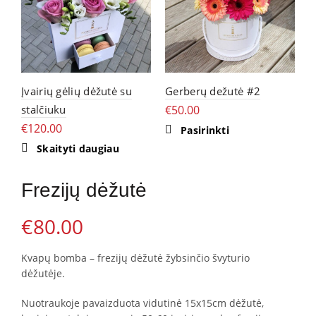
Įvairių gėlių dėžutė su
Gerberų dežutė #2
V
stalčiuku
€
50.00
k
€
120.00
€
This
Pasirinkti
product
Skaityti daugiau
has
multiple
variants.
The
Frezijų dėžutė
options
may
be
€
80.00
chosen
on
the
Kvapų bomba – frezijų dėžutė žybsinčio švyturio
product
dėžutėje.
page
Nuotraukoje pavaizduota vidutinė 15x15cm dėžutė,