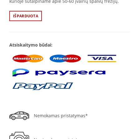
kurioje sutalpiname apie 50-60 įvairių spalvų frezijų.
IŠPARDUOTA
Atsiskaitymo būdai:
Nemokamas pristatymas*