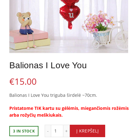
Balionas I Love You
€
15.00
Balionas I Love You triguba širdelė ~70cm.
Pristatome TIK kartu su gėlėmis, miegančiomis rožėmis
arba rožyčių meškiukais.
Balionas I Love You quantity
Į KREPŠELĮ
3 IN STOCK