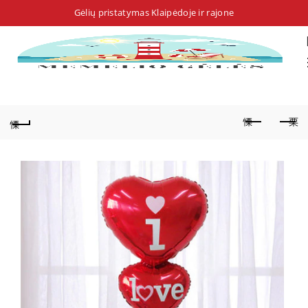
Gėlių pristatymas Klaipėdoje ir rajone