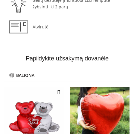
Gėlių dėžutėje įmontuota LED lemputė
žybsinti iki 2 parų
Atvirutė
Papildykite užsakymą dovanėle
BALIONAI