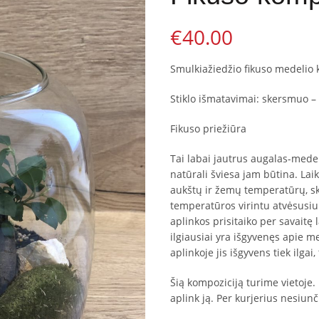
€
40.00
Smulkiažiedžio fikuso medelio k
Stiklo išmatavimai: skersmuo –
Fikuso priežiūra
Tai labai jautrus augalas-medeli
natūrali šviesa jam būtina. La
aukštų ir žemų temperatūrų, ske
temperatūros virintu atvėsusiu
aplinkos prisitaiko per savaitę 
ilgiausiai yra išgyvenęs apie me
aplinkoje jis išgyvens tiek ilgai
Šią kompoziciją turime vietoje.
aplink ją. Per kurjerius nesiun