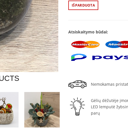
IŠPARDUOTA
Atsiskaitymo būdai:
UCTS
Nemokamas prista
Gėlių dėžutėje įmo
LED lemputė žybsint
parų