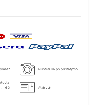
tymas*
Nuotrauka po pristatymo
ntuota
Atvirutė
i iki 2