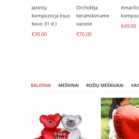
Jacintų
Orchidėja
Amarili
kompozicija (nuo
keramikiniame
kompozi
kovo 31 d.)
vazone
€
49.00
€
30.00
€
70.00
Skai
Skaityti daugiau
Skaityti daugiau
BALIONAI
MEŠKINAI
ROŽIŲ MEŠKIUKAI
VAI