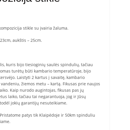
ompozicija stikle su įvairia žaluma.
 23cm, aukštis – 25cm.
s, kuris bijo tiesioginių saulės spindulių, tačiau
ikomas turėtų būti kambario temperatūroje, bijo
rsvėjo. Laistyti 2 kartus į savaitę, kambario
 vandeniu, žiemos metu – kartą. Fikusas prie naujos
laiko. Kaip nurodo augintojas, fikusas pas jų
tus laiko, tačiau tai negarantuoja, jog ir Jūsų
, todėl jokių garantijų nesuteikiame.
 Pristatome patys tik Klaipėdoje ir 50km spinduliu
čiame.