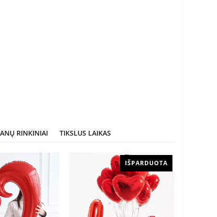
stikle
Narcizų
kompozicija
€
30.00
i daugiau
Skaityti daugiau
ANŲ RINKINIAI
TIKSLUS LAIKAS
IŠPARDUOTA