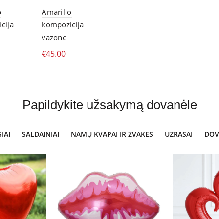
o
Amarilio
Fikusas stikle
Orchidėja 
cija
kompozicija
€
65.00
€
60.00
vazone
Skaityti daugiau
Skaityt
€
45.00
tyti daugiau
Skaityti daugiau
Papildykite užsakymą dovanėle
SIAI
SALDAINIAI
NAMŲ KVAPAI IR ŽVAKĖS
UŽRAŠAI
DOV