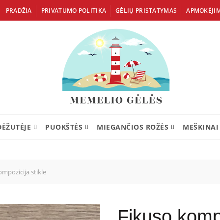
PRADŽIA
PRIVATUMO POLITIKA
GĖLIŲ PRISTATYMAS
APMOKĖJI
DĖŽUTĖJE
PUOKŠTĖS
MIEGANČIOS ROŽĖS
MEŠKINAI
mpozicija stikle
Fikuso kompo