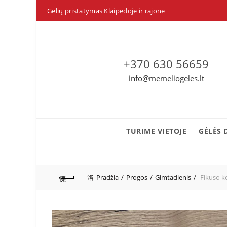
Gėlių pristatymas Klaipėdoje ir rajone
+370 630 56659
info@memeliogeles.lt
TURIME VIETOJE
GĖLĖS 
Pradžia
Progos
Gimtadienis
Fikuso ko