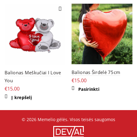
Balionas Širdelė 75cm
Balionas Meškučiai I Love
€
15.00
You
€
15.00
This
Pasirinkti
product
Į krepšelį
has
multiple
variants.
The
options
© 2026
Memelio gėlės
. Visos teisės saugomos
may
be
chosen