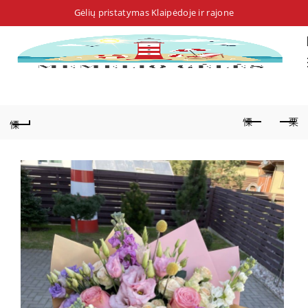
Gėlių pristatymas Klaipėdoje ir rajone