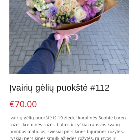
Įvairių gėlių puokštė #112
€
70.00
Įvairių gėlių puokštė iš 19 žiedų: koralinės Sophie Loren
rožės, kreminės rožės, baltos ir ryškiai rausvos kvapų
bombos matiolos, šviesiai persikinės bijūninės rožytės,
ryškiai persikinės smulkiažiedės rožytės, rausvos ir