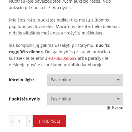
Nuotraukoje pavaizduotos 70cm aukščio rožės. Nuo
aukščio priklauso ir žiedo dydis.
Prie šios rožių puokštės puikiai tiks mūsų siūlomos
papildomos dovanėlės: Macarons dėžutė, helio balionai,
didelis pliušinis meškinas ar rožyčių meškiukas.
Šią kompoziciją galima užsakyti pristatymui
nuo 12
rugpjūčio dienos.
Dėl galimybės pristatyti anksčiau
susisiekite telefonu
+37063056659
arba parašykite
dešinėje pusėje esančiame pokalbių kambaryje.
Kotelio ilgis
Puokštės dydis
Išvalyti
Miss Piggy rožės quantity
Į KREPŠELĮ