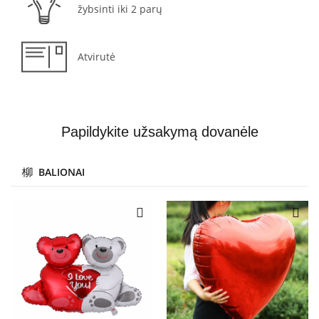
žybsinti iki 2 parų
Atvirutė
Papildykite užsakymą dovanėle
BALIONAI