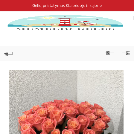
Gėlių pristatymas Klaipėdoje ir rajone