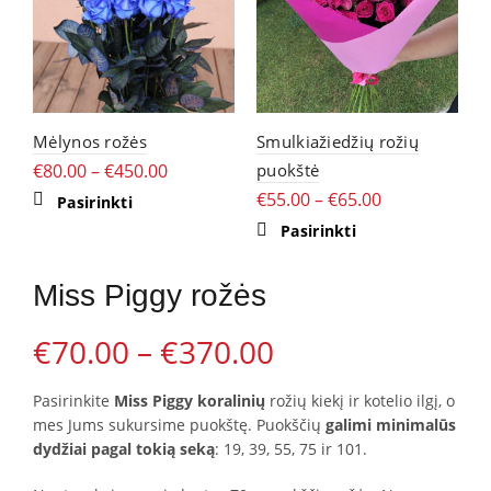
Mėlynos rožės
Smulkiažiedžių rožių
K
€
80.00
–
€
450.00
puokštė
€
€
55.00
–
€
65.00
This
Pasirinkti
product
This
Pasirinkti
has
product
multiple
has
variants.
multiple
The
Miss Piggy rožės
variants.
options
The
may
options
be
€
70.00
–
€
370.00
may
chosen
be
on
chosen
the
Pasirinkite
Miss Piggy koralinių
rožių kiekį ir kotelio ilgį, o
on
product
the
mes Jums sukursime puokštę. Puokščių
galimi minimalūs
page
product
dydžiai pagal tokią seką
: 19, 39, 55, 75 ir 101.
page