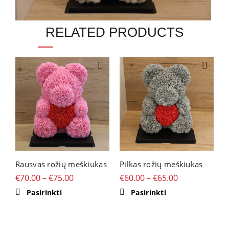
RELATED PRODUCTS
Rausvas rožių meškiukas
Pilkas rožių meškiukas
Š
€
70.00
–
€
75.00
€
60.00
–
€
65.00
m
€
This
This
Pasirinkti
Pasirinkti
product
product
has
has
multiple
multiple
variants.
variants.