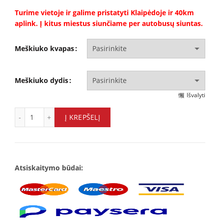
Turime vietoje ir galime pristatyti Klaipėdoje ir 40km
aplink. Į kitus miestus siunčiame per autobusų siuntas.
Meškiuko kvapas
Meškiuko dydis
Išvalyti
Baltas rožių meškiukas quantity
Į KREPŠELĮ
Atsiskaitymo būdai: