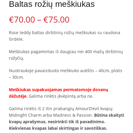
The
The
Baltas rožių meškiukas
options
options
may
may
be
be
€
70.00
–
€
75.00
chosen
chosen
on
on
the
the
Rose teddy baltas dirbtinių rožių meškiukas su raudona
product
product
širdele.
page
page
Meškiukas pagamintas iš daugiau nei 400 mažų dirbtinių
rožyčių.
Nuotraukoje pavaizduoto meškiuko aukštis – 40cm, plotis
– 30cm.
Meškiukas supakuojamas permatomoje dovanų
dėžutėje.
Galima rinktis įkvėpintą arba ne.
Galima rinktis iš 2 itin prabangių AmourD’evil kvapų:
Midnight Charm arba Madness & Passion.
Būtina skaityti
kvapų aprašymus, nesirinkti tik iš pavadinimo.
Kiekvienas kvapas labai skirtingas ir savotiškas.