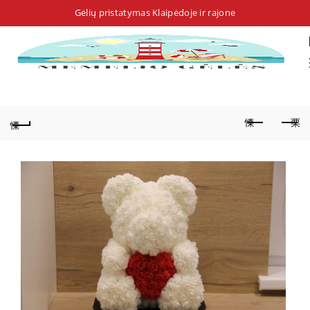
Gėlių pristatymas Klaipėdoje ir rajone