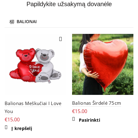
Papildykite užsakymą dovanėle
BALIONAI
Balionas Širdelė 75cm
Balionas Meškučiai I Love
€
15.00
You
€
15.00
This
Pasirinkti
product
Į krepšelį
has
multiple