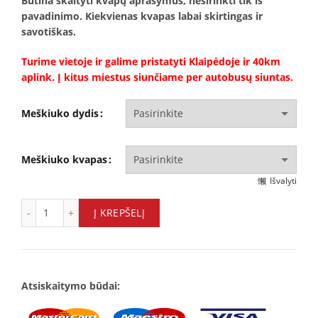
Būtina skaityti kvapų aprašymus, nesirinkti tik iš
pavadinimo. Kiekvienas kvapas labai skirtingas ir
savotiškas.
Turime vietoje ir galime pristatyti Klaipėdoje ir 40km
aplink. Į kitus miestus siunčiame per autobusų siuntas.
Meškiuko dydis
Meškiuko kvapas
Išvalyti
Tamsiai mėlynas rožių meškiukas quantity
Į KREPŠELĮ
Atsiskaitymo būdai: