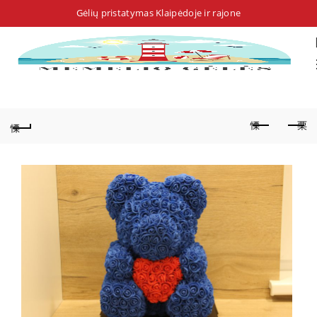
Gėlių pristatymas Klaipėdoje ir rajone