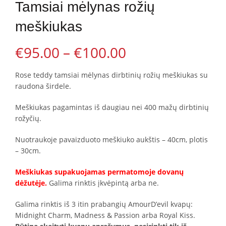
multiple
The
Tamsiai mėlynas rožių
variants.
options
The
may
meškiukas
options
be
may
chosen
be
on
€
95.00
–
€
100.00
chosen
the
on
product
the
page
product
Rose teddy tamsiai mėlynas dirbtinių rožių meškiukas su
page
raudona širdele.
Meškiukas pagamintas iš daugiau nei 400 mažų dirbtinių
rožyčių.
Nuotraukoje pavaizduoto meškiuko aukštis – 40cm, plotis
– 30cm.
Meškiukas supakuojamas permatomoje dovanų
dėžutėje.
Galima rinktis įkvėpintą arba ne.
Galima rinktis iš 3 itin prabangių AmourD’evil kvapų:
Midnight Charm, Madness & Passion arba Royal Kiss.