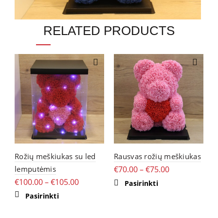
RELATED PRODUCTS
Rožių meškiukas su led
Rausvas rožių meškiukas
R
lemputėmis
€
70.00
–
€
75.00
m
€
100.00
–
€
105.00
€
This
Pasirinkti
product
This
Pasirinkti
has
product
multiple
has
variants.